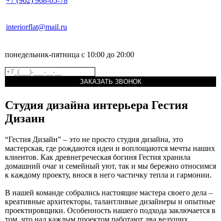
+7 (962) 968-05-78
interiorflat@mail.ru
понедельник-пятница с 10:00 до 20:00
ЗАКАЗАТЬ ЗВОНОК
Студия дизайна интерьера Гестия
Дизаин
“Гестия Дизайн” – это не просто студия дизайна, это
мастерская, где рождаются идеи и воплощаются мечты наших
клиентов. Как древнегреческая богиня Гестия хранила
домашний очаг и семейный уют, так и мы бережно относимся
к каждому проекту, внося в него частичку тепла и гармонии.
В нашей команде собрались настоящие мастера своего дела –
креативные архитекторы, талантливые дизайнеры и опытные
проектировщики. Особенность нашего подхода заключается в
том, что над каждым проектом работают два ведущих